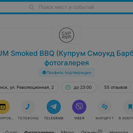
Поиск мест и событий
M Smoked BBQ (Купрум Смоукд Барб
фотогалерея
Профиль подтвержден
нск, ул. Революционная, 2
до 23:00
55 отзывов
БРОНИРОВАТЬ
ТЕЛЕФОНЫ
TELEGRAM
VIBER
МАРШРУТ
В ИЗБР
55
О нас
Фотогалерея
Меню
Отзывы
Новости