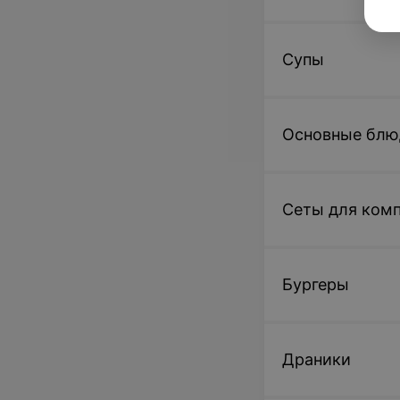
Супы
Основные блю
Сеты для ком
Бургеры
Драники