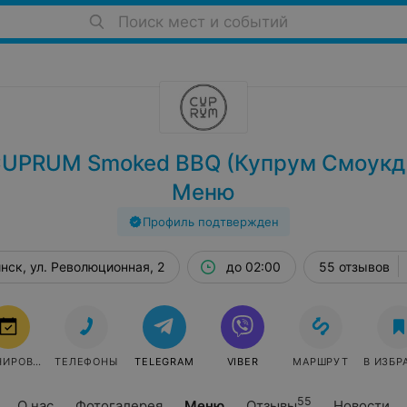
Поиск мест и событий
CUPRUM Smoked BBQ (Купрум Смоукд 
Меню
Профиль подтвержден
нск, ул. Революционная, 2
до 02:00
55 отзывов
БРОНИРОВАТЬ
ТЕЛЕФОНЫ
TELEGRAM
VIBER
МАРШРУТ
В ИЗБР
55
О нас
Фотогалерея
Меню
Отзывы
Новости