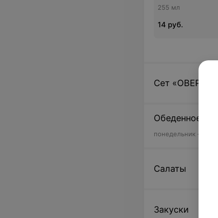
255 мл
14 руб.
Cет «ОВЕРТА
Обеденное ме
понедельник — пятн
Салаты
Закуски