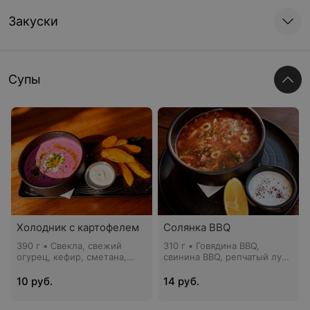
Закуски
Супы
Холодник с картофелем
Солянка BBQ
390 г • Свекла, свежий
310 г • Говядина BBQ,
огурец, кефир, сметана,
свинина BBQ, репчатый лук,
зелень, картофель
консервированные огурцы,
томатный соус, оливки,
10 руб.
14 руб.
лимон, сметана