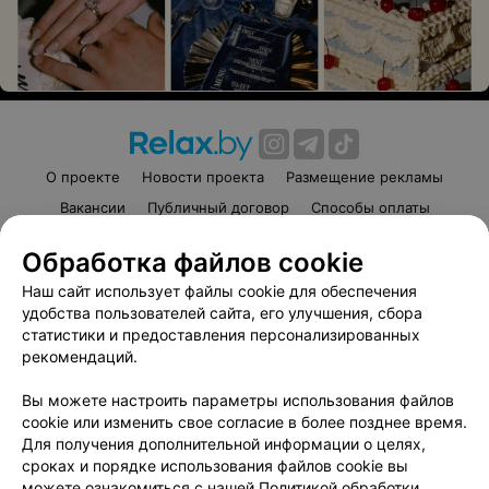
О проекте
Новости проекта
Размещение рекламы
Вакансии
Публичный договор
Способы оплаты
Публичный договор по использованию сервиса
Обработка файлов cookie
«Афиша»
Наш сайт использует файлы cookie для обеспечения
Пользовательское соглашение
удобства пользователей сайта, его улучшения, сбора
Написать в поддержку
статистики и предоставления персонализированных
Связаться по вопросам сотрудничества
рекомендаций.
Написать руководителю relax.by
Вы можете настроить параметры использования файлов
Персональные настройки cookie
cookie или изменить свое согласие в более позднее время.
Для получения дополнительной информации о целях,
Обработка персональных данных
сроках и порядке использования файлов cookie вы
можете ознакомиться с нашей
Политикой обработки