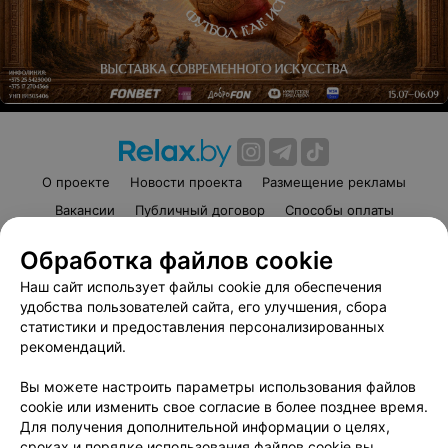
О проекте
Новости проекта
Размещение рекламы
Вакансии
Публичный договор
Способы оплаты
Публичный договор по использованию сервиса
Обработка файлов cookie
«Афиша»
Наш сайт использует файлы cookie для обеспечения
Пользовательское соглашение
удобства пользователей сайта, его улучшения, сбора
Написать в поддержку
статистики и предоставления персонализированных
Связаться по вопросам сотрудничества
рекомендаций.
Написать руководителю relax.by
Вы можете настроить параметры использования файлов
Персональные настройки cookie
cookie или изменить свое согласие в более позднее время.
Для получения дополнительной информации о целях,
Обработка персональных данных
сроках и порядке использования файлов cookie вы