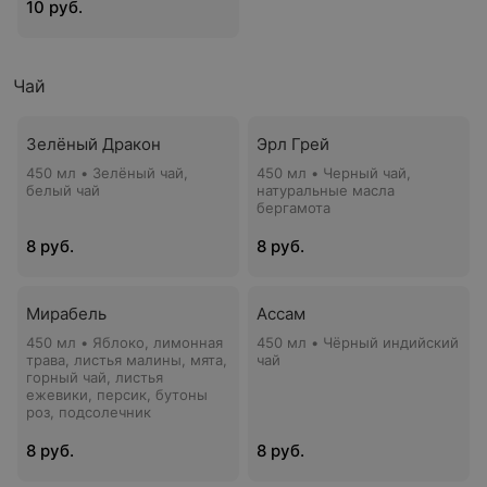
10 руб.
Чай
Зелёный Дракон
Эрл Грей
450 мл • Зелёный чай,
450 мл • Черный чай,
белый чай
натуральные масла
бергамота
8 руб.
8 руб.
Мирабель
Ассам
450 мл • Яблоко, лимонная
450 мл • Чёрный индийский
трава, листья малины, мята,
чай
горный чай, листья
ежевики, персик, бутоны
роз, подсолечник
8 руб.
8 руб.