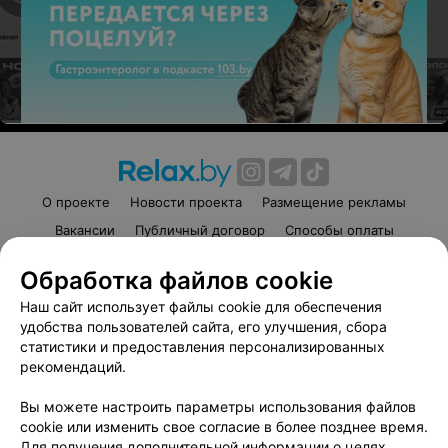
О проекте
Новости проекта
Размещение рекламы
Вакансии
Публичный договор
Способы оплаты
Публичный договор по использованию сервиса
Обработка файлов cookie
«Афиша»
Наш сайт использует файлы cookie для обеспечения
Пользовательское соглашение
удобства пользователей сайта, его улучшения, сбора
Написать в поддержку
статистики и предоставления персонализированных
Связаться по вопросам сотрудничества
рекомендаций.
Написать руководителю relax.by
Вы можете настроить параметры использования файлов
Персональные настройки cookie
cookie или изменить свое согласие в более позднее время.
Для получения дополнительной информации о целях,
Обработка персональных данных