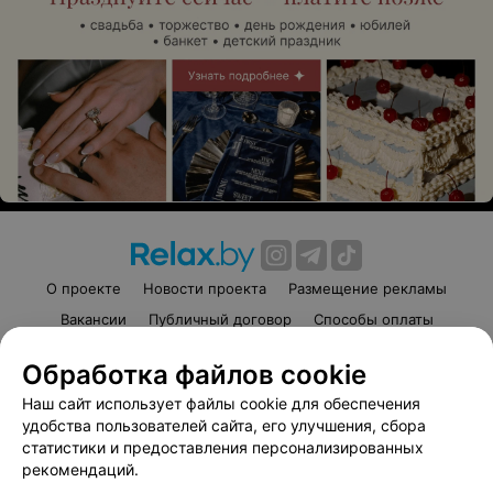
О проекте
Новости проекта
Размещение рекламы
Вакансии
Публичный договор
Способы оплаты
Публичный договор по использованию сервиса
Обработка файлов cookie
«Афиша»
Наш сайт использует файлы cookie для обеспечения
Пользовательское соглашение
удобства пользователей сайта, его улучшения, сбора
Написать в поддержку
статистики и предоставления персонализированных
Связаться по вопросам сотрудничества
рекомендаций.